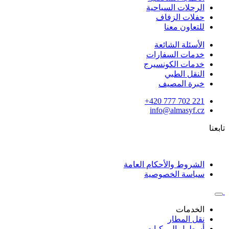
الرحلات السياحية
حفلات الزفاف
للتعاون معنا
الأسئلة الشائعة
خدمات السفارات
خدمات الكونسيرج
النقل الطبي
خبرة المصيف
420 777 702 221+
info@almasyf.cz
تابعنا
الشروط والأحكام العامة
سياسة الخصوصية
الخدمات
نقل المطار
أسطول المركبات